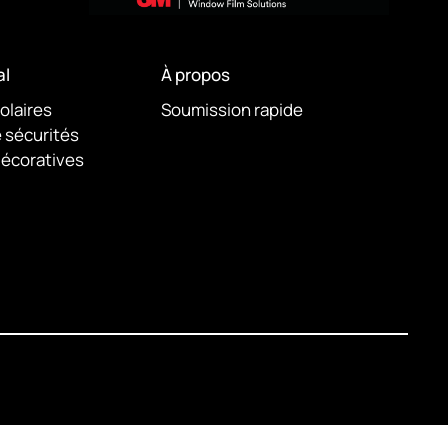
l
À propos
solaires
Soumission rapide
e sécurités
décoratives