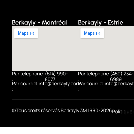
Berkayly - Montréal
Berkayly - Estrie
Par téléphone
(514) 990-
Par téléphone
(450) 234-
:
8077
:
6989
Par courriel
info@berkayly.com
Par courriel
info@berkayl
:
:
©Tous droits réservés Berkayly 3M 1990-2026
Politique