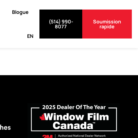
Blogue
(514) 990-
Soumission
8077
rapide
EN