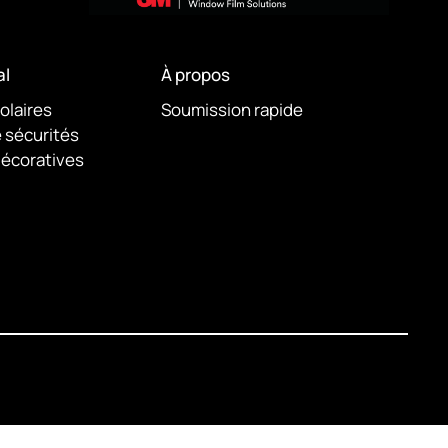
l
À propos
solaires
Soumission rapide
e sécurités
décoratives