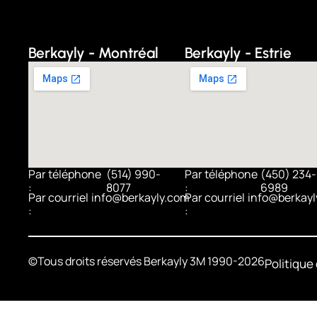
Berkayly - Montréal
Berkayly - Estrie
Par téléphone
(514) 990-
Par téléphone
(450) 234-
:
8077
:
6989
Par courriel
info@berkayly.com
Par courriel
info@berkayl
:
:
©Tous droits réservés Berkayly 3M 1990-2026
Politique