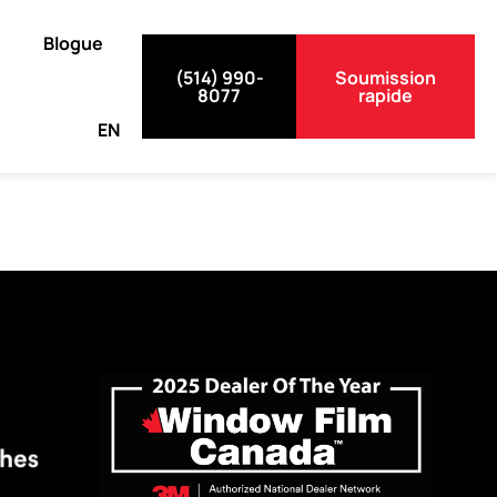
Blogue
(514) 990-
Soumission
8077
rapide
EN